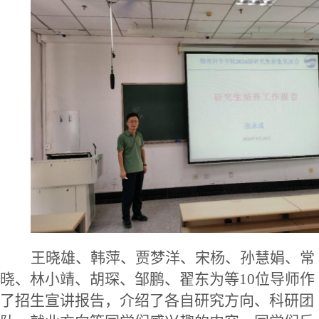
王晓雄、韩萍、贾梦洋、宋杨、孙慧娟、常
晓、林小靖、胡琛、邹鹏、翟东为等
10位导师作
了招生宣讲报告，
介绍了各自研究方向、科研团