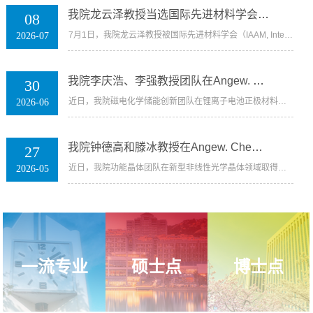
我院龙云泽教授当选国际先进材料学会（IAAM）终身...
08
何燕副校长走进我院电磁学课堂并寄语同学们
7月1日，我院龙云泽教授被国际先进材料学会（IAAM, International Association of Advanced Materials）授予终身会...
2026-07
我院李庆浩、李强教授团队在Angew. Chem. Int. Ed....
30
近日，我院磁电化学储能创新团队在锂离子电池正极材料储能机制方面取得重要进展。相关研究成果以“Kinetic Regulat...
2026-06
我院钟德高和滕冰教授在Angew. Chem. Int. Ed.发表...
27
近日，我院功能晶体团队在新型非线性光学晶体领域取得重要研究进展，研究成果以“Engineering Multiple Hydrogen-B...
2026-05
一流专业
硕士点
博士点
校党委常委、副校长何燕到我院宣讲党的二十届四中...